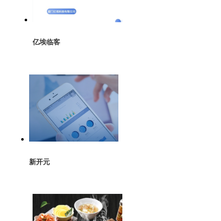
亿埃临客
新开元